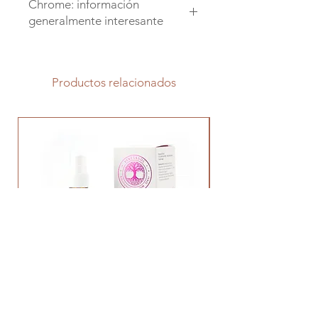
Chrome: información
generalmente interesante
El cromo se considera un
oligoelemento esencial que mejora
la función de la insulina y tiene un
Productos relacionados
efecto positivo en el metabolismo
de los carbohidratos, las proteínas y
las grasas.
Se dice que el cromo tiene un
impacto positivo en la pérdida de
peso y puede usarse para mejorar el
control del azúcar en la sangre en
personas con diabetes.