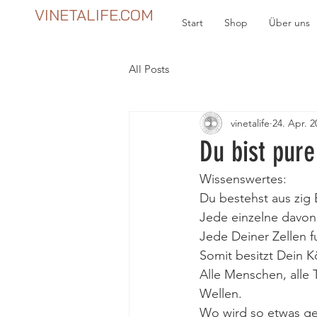
VINETALIFE.COM
Start
Shop
Über uns
All Posts
vinetalife
24. Apr. 2
Du bist pure
Wissenswertes:
Du bestehst aus zig B
Jede einzelne davon
Jede Deiner Zellen f
Somit besitzt Dein K
Alle Menschen, alle 
Wellen.
Wo wird so etwas ge