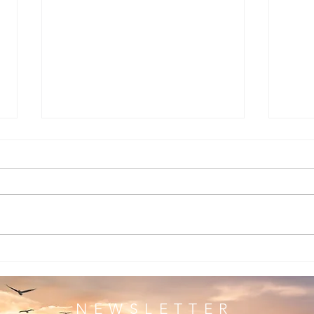
Vertrau
Elektroden in Spitzenqualität zu
Sensationspreisen
NEWSLETTER