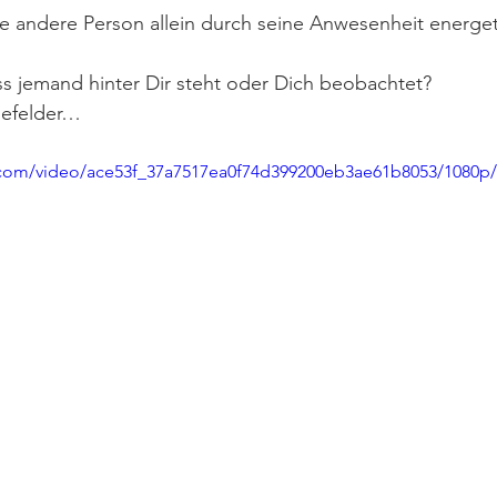
e andere Person allein durch seine Anwesenheit energet
s jemand hinter Dir steht oder Dich beobachtet?
iefelder…
ic.com/video/ace53f_37a7517ea0f74d399200eb3ae61b8053/1080p