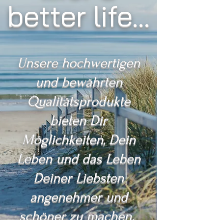
better life...
Unsere hochwertigen
und bewährten
Qualitätsprodukte
bieten Dir
Möglichkeiten, Dein
Leben und das Leben
Deiner Liebsten
angenehmer und
schöner zu machen.