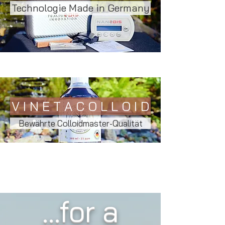
Technologie Made in Germany
V I N E T A C O L L O I D
Bewährte Colloidmaster-Qualität
...for a