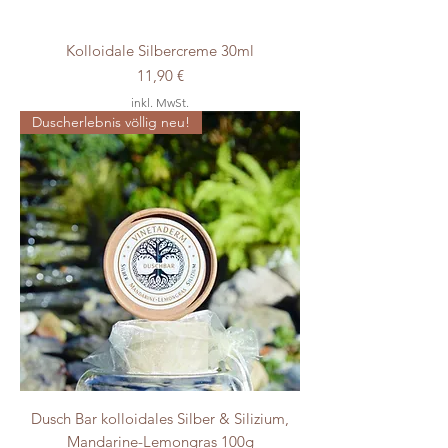
Kolloidale Silbercreme 30ml
Preis
11,90 €
inkl. MwSt.
Duscherlebnis völlig neu!
Dusch Bar kolloidales Silber & Silizium,
Mandarine-Lemongras 100g