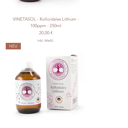
VINETASOL - Kolloidales Lithium -
100ppm - 250ml
Preis
20,00 €
inkl. MwSt.
NEU