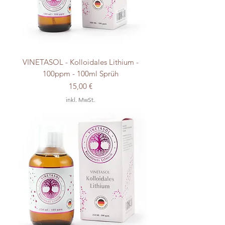
VINETASOL - Kolloidales Lithium -
100ppm - 100ml Sprüh
Preis
15,00 €
inkl. MwSt.