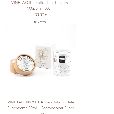
VINETASOL - Kolloidales Lithium -
100ppm - 500ml
Preis
30,00 €
inkl. MwSt.
VINETADERM/SET Angebot-Kolloidale
Silbercreme 30ml + Shampoobar Silber
50g