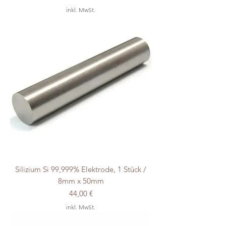
inkl. MwSt.
Silizium Si 99,999% Elektrode, 1 Stück /
8mm x 50mm
Preis
44,00 €
inkl. MwSt.