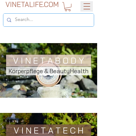
VINETALIFE.COM
V I N E T A B O D Y
Körperpflege & BeautyHealth
V I N E T A T E C H