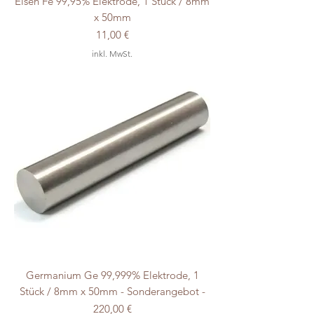
Eisen Fe 99,95% Elektrode, 1 Stück / 8mm
x 50mm
Preis
11,00 €
inkl. MwSt.
Germanium Ge 99,999% Elektrode, 1
Stück / 8mm x 50mm - Sonderangebot -
Preis
220,00 €