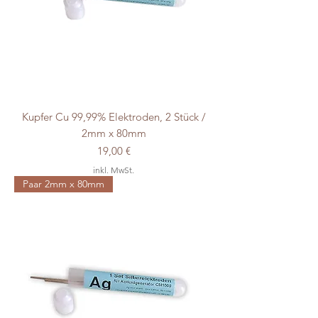
Kupfer Cu 99,99% Elektroden, 2 Stück /
2mm x 80mm
Preis
19,00 €
inkl. MwSt.
Paar 2mm x 80mm