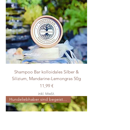
Shampoo Bar kolloidales Silber &
Silizium, Mandarine-Lemongras 50g
Preis
11,99 €
inkl. MwSt.
Hundeliebhaber sind begeistert