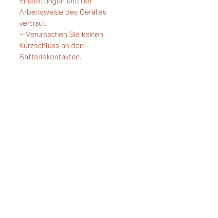
Einstellungen und der
Arbeitsweise des Gerätes
vertraut.
~ Verursachen Sie keinen
Kurzschluss an den
Batteriekontakten.
~ Verwenden Sie zum Betrieb des
Gerätes ausschließlich eine 9V
Blockbatterie mit erhöhter
Leistung, zB VARTA Industrial oder
Duracell oder ein USB- C-
Steckernetzteil.
~ Schließen Sie eine neue Batterie
polrichtig am Anschlußkabel an.
~ Belasten Sie das Anschlußkabel
beim Anschluß an die Batterie,
beim Einlegen der Batterie ins
Gehäuse und beim Verschließen
des Gehäuses nicht.
~ Sind Sie sich bzgl. der